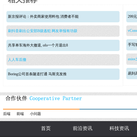
新京报评论：外卖商家使用料包 消费者不能
29
vCons
刷抖音刷出公安部B级逃犯 网友举报有功获
手写签
共享单车海外大撤退, ofo一个月退出8
axio
人人车后撤
易到
Boring公司首条隧道打通 马斯克发推
后端
前端
小问题
首页
前沿资讯
科技资讯