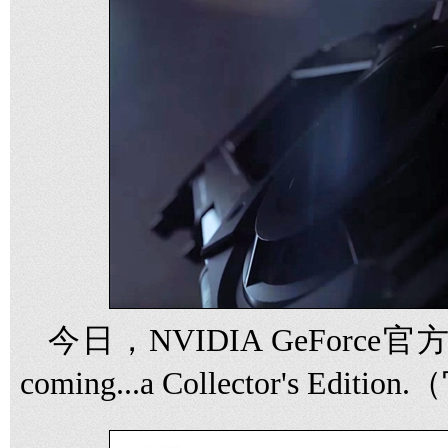
今日，NVIDIA GeForce官方
coming...a Collector's Ed