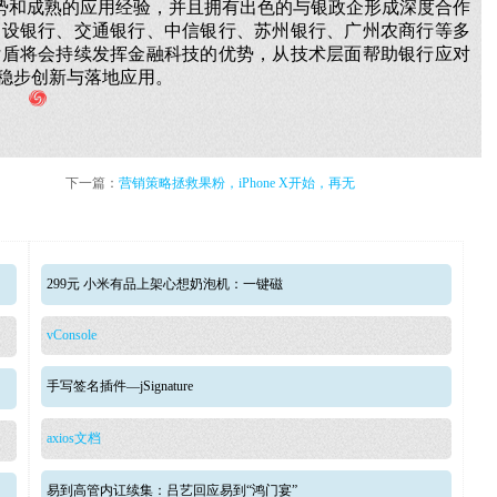
势和成熟的应用经验，并且拥有出色的与银政企形成深度合作
建设银行、交通银行、中信银行、苏州银行、广州农商行等多
付盾将会持续发挥金融科技的优势，从技术层面帮助银行应对
稳步创新与落地应用。
下一篇：
营销策略拯救果粉，iPhone X开始，再无
299元 小米有品上架心想奶泡机：一键磁
vConsole
手写签名插件—jSignature
axios文档
易到高管内讧续集：吕艺回应易到“鸿门宴”