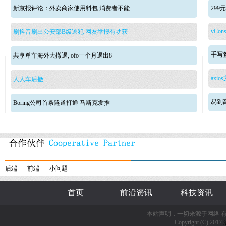
新京报评论：外卖商家使用料包 消费者不能
29
vCons
刷抖音刷出公安部B级逃犯 网友举报有功获
手写签
共享单车海外大撤退, ofo一个月退出8
axio
人人车后撤
易到
Boring公司首条隧道打通 马斯克发推
后端
前端
小问题
首页
前沿资讯
科技资讯
本站声明，一切来源于网络 
Copyright (C) 2017