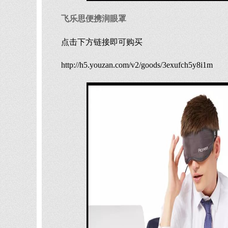
飞乐思便携润眼罩
点击下方链接即可购买
http://h5.youzan.com/v2/goods/3exufch5y8i1m