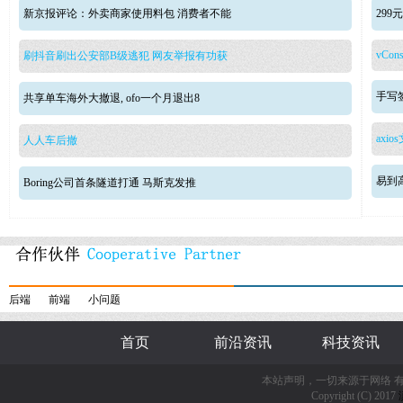
新京报评论：外卖商家使用料包 消费者不能
29
vCons
刷抖音刷出公安部B级逃犯 网友举报有功获
手写签
共享单车海外大撤退, ofo一个月退出8
axio
人人车后撤
易到
Boring公司首条隧道打通 马斯克发推
后端
前端
小问题
首页
前沿资讯
科技资讯
本站声明，一切来源于网络 
Copyright (C) 2017