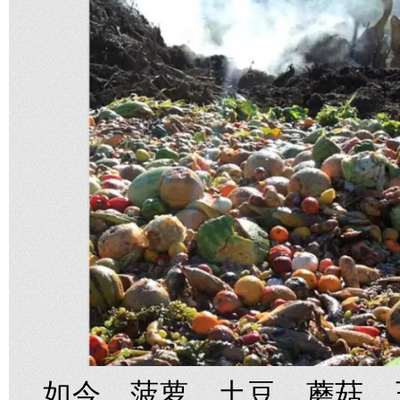
如今，菠萝、土豆、蘑菇、