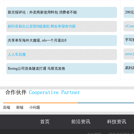
新京报评论：外卖商家使用料包 消费者不能
29
vCons
刷抖音刷出公安部B级逃犯 网友举报有功获
手写签
共享单车海外大撤退, ofo一个月退出8
axio
人人车后撤
易到
Boring公司首条隧道打通 马斯克发推
后端
前端
小问题
首页
前沿资讯
科技资讯