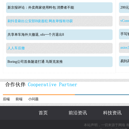
新京报评论：外卖商家使用料包 消费者不能
29
vCons
刷抖音刷出公安部B级逃犯 网友举报有功获
手写签
共享单车海外大撤退, ofo一个月退出8
axio
人人车后撤
易到
Boring公司首条隧道打通 马斯克发推
后端
前端
小问题
首页
前沿资讯
科技资讯
本站声明，一切来源于网络 