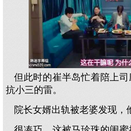
但此时的崔半岛忙着陪上司
抗小三的雷。
院长女婿出轨被老婆发现，
很凑巧，这被马珍珠的闺蜜