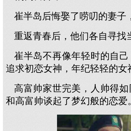
崔半岛后悔娶了唠叨的妻子
重返青春后，他们各自寻找当
崔半岛不再像年轻时的自己
追求初恋女神，年纪轻轻的女
高富帅家世完美，人帅得如
和高富帅谈起了梦幻般的恋爱