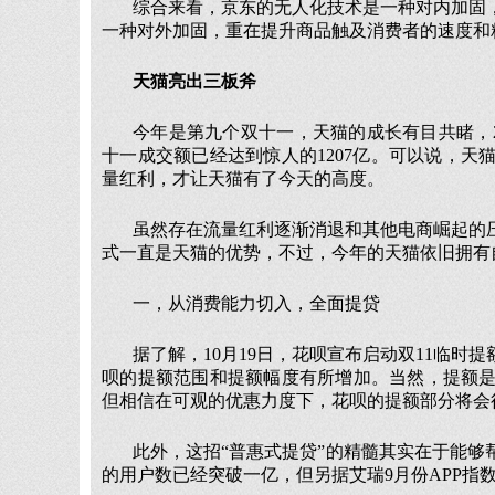
综合来看，京东的无人化技术是一种对内加固
一种对外加固，重在提升商品触及消费者的速度和
天猫亮出三板斧
今年是第九个双十一，天猫的成长有目共睹，20
十一成交额已经达到惊人的1207亿。可以说，
量红利，才让天猫有了今天的高度。
虽然存在流量红利逐渐消退和其他电商崛起的
式一直是天猫的优势，不过，今年的天猫依旧拥有
一，从消费能力切入，全面提贷
据了解，10月19日，花呗宣布启动双11临
呗的提额范围和提额幅度有所增加。当然，提额
但相信在可观的优惠力度下，花呗的提额部分将会
此外，这招“普惠式提贷”的精髓其实在于能
的用户数已经突破一亿，但另据艾瑞9月份APP指