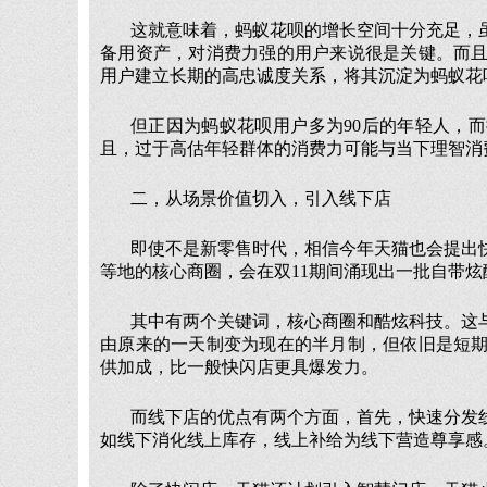
这就意味着，蚂蚁花呗的增长空间十分充足，
备用资产，对消费力强的用户来说很是关键。而
用户建立长期的高忠诚度关系，将其沉淀为蚂蚁花
但正因为蚂蚁花呗用户多为90后的年轻人，
且，过于高估年轻群体的消费力可能与当下理智消
二，从场景价值切入，引入线下店
即使不是新零售时代，相信今年天猫也会提出
等地的核心商圈，会在双11期间涌现出一批自带
其中有两个关键词，核心商圈和酷炫科技。这
由原来的一天制变为现在的半月制，但依旧是短
供加成，比一般快闪店更具爆发力。
而线下店的优点有两个方面，首先，快速分发
如线下消化线上库存，线上补给为线下营造尊享感