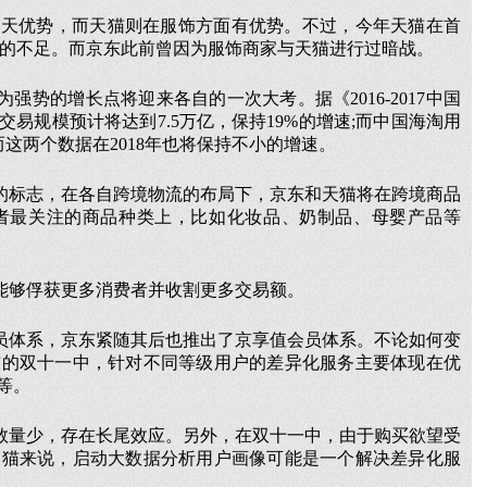
先天优势，而天猫则在服饰方面有优势。不过，今年天猫在首
上的不足。而京东此前曾因为服饰商家与天猫进行过暗战。
势的增长点将迎来各自的一次大考。据《2016-2017中国
交易规模预计将达到7.5万亿，保持19%的增速;而中国海淘用
，而这两个数据在2018年也将保持不小的增速。
的标志，在各自跨境物流的布局下，京东和天猫将在跨境商品
者最关注的商品种类上，比如化妆品、奶制品、母婴产品等
能够俘获更多消费者并收割更多交易额。
员体系，京东紧随其后也推出了京享值会员体系。不论如何变
前的双十一中，针对不同等级用户的差异化服务主要体现在优
等。
数量少，存在长尾效应。另外，在双十一中，由于购买欲望受
天猫来说，启动大数据分析用户画像可能是一个解决差异化服