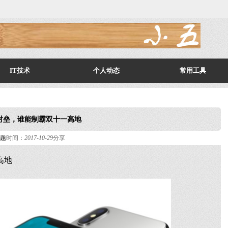
IT技术
个人动态
常用工具
对垒，谁能制霸双十一高地
题
时间：
2017-10-29
分享
高地