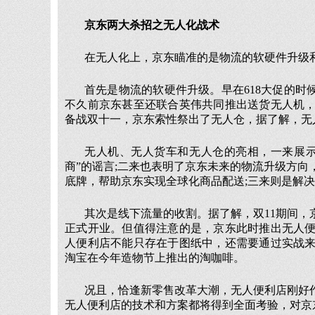
京东两大杀招之无人化战术
在无人化上，京东瞄准的是物流的软硬件升级
首先是物流的软硬件升级。早在618大促的时
不久前京东甚至还联合英伟共同推出送货无人机，
备战双十一，京东索性祭出了无人仓，据了解，无
无人机、无人货车和无人仓的亮相，一来展示
商”的谣言;二来也表明了京东未来的物流升级方
底牌，帮助京东实现全球化商品配送;三来则是解
其次是线下流量的收割。据了解，双11期间
正式开业。但值得注意的是，京东此时推出无人
人便利店不能只存在于图纸中，还需要通过实战
淘宝在今年造物节上推出的淘咖啡。
况且，恰逢新零售改革大潮，无人便利店刚好
无人便利店的技术和方案都将得到全面考验，对京