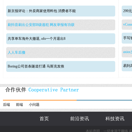
新京报评论：外卖商家使用料包 消费者不能
29
vCons
刷抖音刷出公安部B级逃犯 网友举报有功获
手写签
共享单车海外大撤退, ofo一个月退出8
axio
人人车后撤
易到
Boring公司首条隧道打通 马斯克发推
后端
前端
小问题
首页
前沿资讯
科技资讯
本站声明，一切来源于网络 