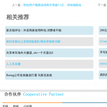
上一篇：
秒拍用户规模连续两月突破3.1亿，持续领航短
下一篇
相关推荐
新京报评论：外卖商家使用料包 消费者不能
29
vCons
刷抖音刷出公安部B级逃犯 网友举报有功获
手写签
共享单车海外大撤退, ofo一个月退出8
axio
人人车后撤
易到
Boring公司首条隧道打通 马斯克发推
后端
前端
小问题